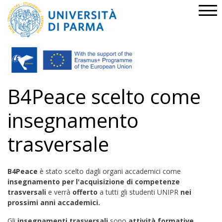
Home
B4Peace scelto come insegnamento trasversale
B4Peace scelto come
insegnamento
trasversale
B4Peace
è stato scelto dagli organi accademici come
insegnamento per l'acquisizione di competenze
trasversali
e verrà
offerto
a tutti gli studenti UNIPR
nei
prossimi anni accademici.
Gli
insegnamenti trasversali
sono
attività formative