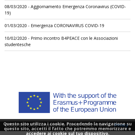
08/03/2020 - Aggiornamento Emergenza Coronavirus (COVID-
19)
01/03/2020 - Emergenza CORONAVIRUS COVID-19
10/02/2020 - Primo incontro B4PEACE con le Associazioni
studentesche
Questo sito utilizza i cookie. Procedendo la navigazione su
©2026 B4PEACE - Università di Parma - 43121 Parma |
Privacy
questo sito, accetti il fatto che potremmo memorizzare e
accedere ai cookie sul tuo dispositivo.